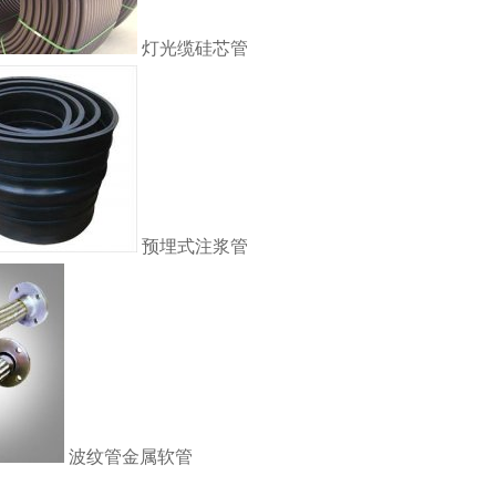
灯光缆硅芯管
预埋式注浆管
波纹管金属软管