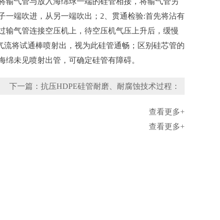
，将输气管与放入海绵球一端的硅管相接，将输气管另
一端吹进，从另一端吹出；2、贯通检验:首先将沾有
过输气管连接空压机上，待空压机气压上升后，缓慢
气流将试通棒喷射出，视为此硅管通畅；区别硅芯管的
海绵未见喷射出管，可确定硅管有障碍。
下一篇：抗压HDPE硅管耐磨、耐腐蚀技术过程：
查看更多+
查看更多+