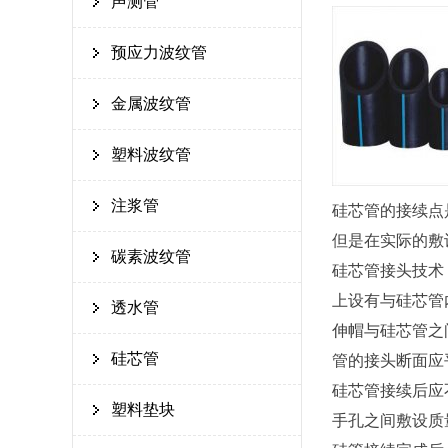
声测管
预应力波纹管
金属波纹管
塑料波纹管
注浆管
硅芯管的接续点
但是在实际的敷
碳素波纹管
硅芯管接头技术
上设有与硅芯管
透水管
伸帽与硅芯管之
硅芯管
管的接头断面应
硅芯管接续后应
塑料垫块
手孔之间敷设质