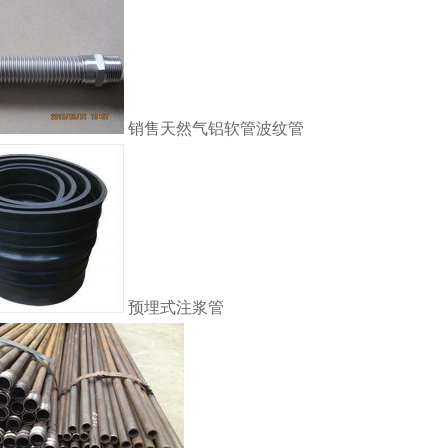
销售天然气铝软管波纹管
预埋式注浆管