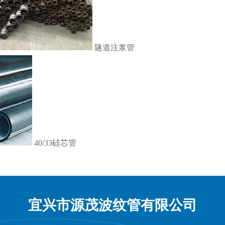
隧道注浆管
40/33硅芯管
宜兴市源茂波纹管有限公司