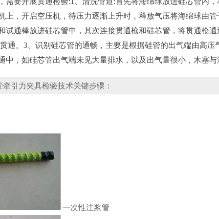
，需要开展贯通检验:1、清洗管道:首先将海绵球放进硅芯管内
机上，开启空压机，待压力逐渐上升时，释放气压将海绵球由管子
和试通棒放进硅芯管中，其次连接贯通枪和硅芯管，将贯通枪通
气贯通。3、识别硅芯管的通畅，主要是根据硅管的出气端由高压
通中，如硅芯管出气端未见大量排水，以及出气量很小，木塞与
管牵引力夹具检验技术关键步骤：
一次性注浆管