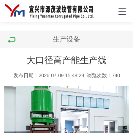
生产设备
大口径高产能生产线
发布日期：2026-07-09 15:48:29
浏览次数：
740