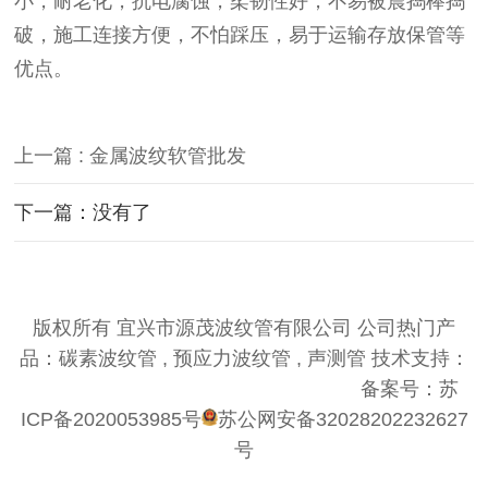
小，耐老化，抗电腐蚀，柔韧性好，不易被震捣棒捣
破，施工连接方便，不怕踩压，易于运输存放保管等
优点。
上一篇 : 金属波纹软管批发
下一篇：没有了
版权所有 宜兴市源茂波纹管有限公司 公司热门产
品：碳素波纹管 , 预应力波纹管 , 声测管 技术支持：
优仕德（关键词优化QQ574980868）
备案号：
苏
ICP备2020053985号
苏公网安备32028202232627
号